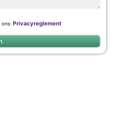
Privacyreglement
k ons:
n